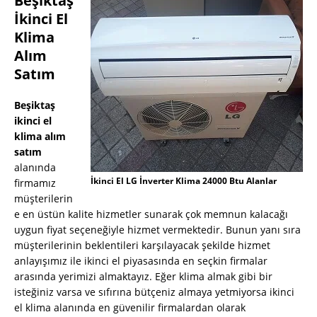
Beşiktaş
İkinci El
Klima
Alım
Satım
Beşiktaş
ikinci el
klima alım
satım
alanında
İkinci El LG İnverter Klima 24000 Btu Alanlar
firmamız
müşterilerin
e en üstün kalite hizmetler sunarak çok memnun kalacağı
uygun fiyat seçeneğiyle hizmet vermektedir. Bunun yanı sıra
müşterilerinin beklentileri karşılayacak şekilde hizmet
anlayışımız ile ikinci el piyasasında en seçkin firmalar
arasında yerimizi almaktayız. Eğer klima almak gibi bir
isteğiniz varsa ve sıfırına bütçeniz almaya yetmiyorsa ikinci
el klima alanında en güvenilir firmalardan olarak