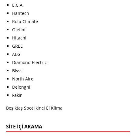
E.C.A.
Hantech
Rota Climate
Olefini
Hitachi
GREE
AEG
Diamond Electric
Blyss
North Aire
Delonghi
Fakir
Beşiktaş Spot İkinci El Klima
SITE İÇI ARAMA