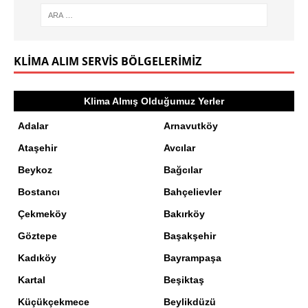
KLIMA ALIM SERVIS BÖLGELERIMIZ
Klima Almış Olduğumuz Yerler
Adalar
Arnavutköy
Ataşehir
Avcılar
Beykoz
Bağcılar
Bostancı
Bahçelievler
Çekmeköy
Bakırköy
Göztepe
Başakşehir
Kadıköy
Bayrampaşa
Kartal
Beşiktaş
Küçükçekmece
Beylikdüzü