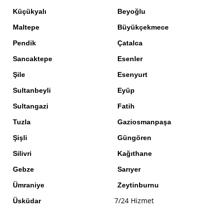
Küçükyalı
Beyoğlu
Maltepe
Büyükçekmece
Pendik
Çatalca
Sancaktepe
Esenler
Şile
Esenyurt
Sultanbeyli
Eyüp
Sultangazi
Fatih
Tuzla
Gaziosmanpaşa
Şişli
Güngören
Silivri
Kağıthane
Gebze
Sarıyer
Ümraniye
Zeytinburnu
7/24 Hizmet
Üsküdar