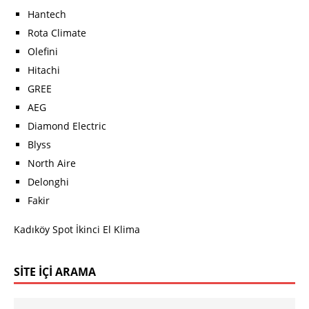
Hantech
Rota Climate
Olefini
Hitachi
GREE
AEG
Diamond Electric
Blyss
North Aire
Delonghi
Fakir
Kadıköy Spot İkinci El Klima
SITE İÇI ARAMA