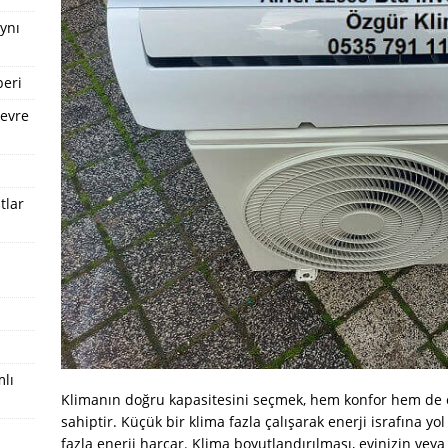
Aynı
beri
Çevre
tlar
mlı
Klimanın doğru kapasitesini seçmek, hem konfor hem de en
sahiptir. Küçük bir klima fazla çalışarak enerji israfına yo
fazla enerji harcar. Klima boyutlandırılması, evinizin vey