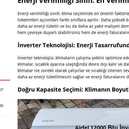
Enerji Verimliliği Sınıfı: En Veri
Enerji verimliliği sınıfı, klima seçiminde en önemli faktörl
tüketimleri açısından farklı sınıflara ayrılır. Daha yüksek bi
daha az enerji tüketir ve bu da daha az yakıt maliyeti dem
hem çevreye duyarlı olabilirsiniz hem de enerji faturalarını
İnverter Teknolojisi: Enerji Tasarrufun
İnverter teknolojisi, klimaların çalışma şeklini optimize e
klimalar, sıcaklık ayarına ulaştığında devre dışı kalır ve d
klimalar ise sürekli olarak çalışırlar ve sıcaklığı istenen s
daha az enerji tüketilmesini sağlar ve enerji faturalarını 
Doğru Kapasite Seçimi: Klimanın Boyut
i?
tı