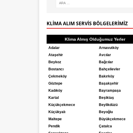
KLIMA ALIM SERVIS BÖLGELERIMIZ
Klima Almış Olduğumuz Yerler
Adalar
Arnavutköy
Ataşehir
Avcılar
Beykoz
Bağcılar
Bostancı
Bahçelievler
Çekmeköy
Bakırköy
Göztepe
Başakşehir
Kadıköy
Bayrampaşa
Kartal
Beşiktaş
Küçükçekmece
Beylikdüzü
Küçükyalı
Beyoğlu
Maltepe
Büyükçekmece
Pendik
Çatalca