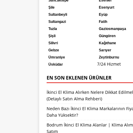
Sancaktepe
Esenler
Şile
Esenyurt
Sultanbeyli
Eyüp
Sultangazi
Fatih
Tuzla
Gaziosmanpaşa
Şişli
Güngören
Silivri
Kağıthane
Gebze
Sarıyer
Ümraniye
Zeytinburnu
7/24 Hizmet
Üsküdar
EN SON EKLENEN ÜRÜNLER
İkinci El Klima Alırken Nelere Dikkat Edilmel
(Detaylı Satın Alma Rehberi)
Neden Bazı İkinci El Klima Markalarının Fiya
Daha Yüksektir?
Bodrum İkinci El Klima Alanlar | Klima Alım
Satım