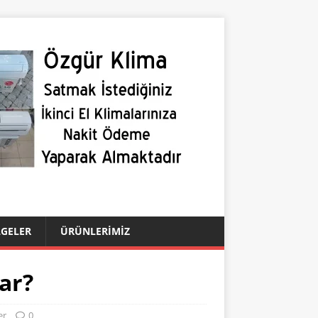
LGELER
ÜRÜNLERIMIZ
ar?
er
0