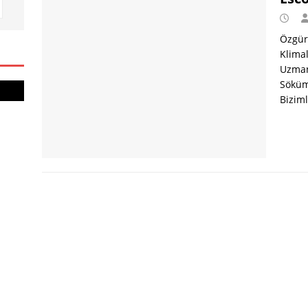
Özgür 
Klima
Uzman
Söküml
Biziml