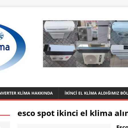
 İNVERTER KLIMA HAKKINDA
İKINCI EL KLIMA ALDIĞIMIZ BÖ
esco spot ikinci el klima al
Esco