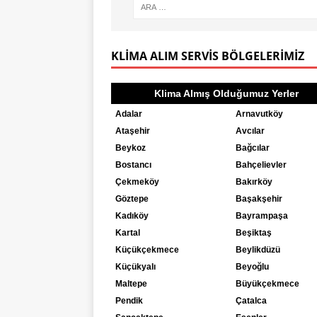
KLIMA ALIM SERVIS BÖLGELERIMIZ
Klima Almış Olduğumuz Yerler
Adalar
Arnavutköy
Ataşehir
Avcılar
Beykoz
Bağcılar
Bostancı
Bahçelievler
Çekmeköy
Bakırköy
Göztepe
Başakşehir
Kadıköy
Bayrampaşa
Kartal
Beşiktaş
Küçükçekmece
Beylikdüzü
Küçükyalı
Beyoğlu
Maltepe
Büyükçekmece
Pendik
Çatalca