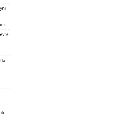
Aynı
beri
Çevre
tlar
mlı