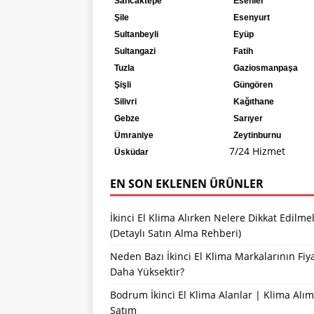
Sancaktepe
Esenler
Şile
Esenyurt
Sultanbeyli
Eyüp
Sultangazi
Fatih
Tuzla
Gaziosmanpaşa
Şişli
Güngören
Silivri
Kağıthane
Gebze
Sarıyer
Ümraniye
Zeytinburnu
7/24 Hizmet
Üsküdar
EN SON EKLENEN ÜRÜNLER
İkinci El Klima Alırken Nelere Dikkat Edilmel
(Detaylı Satın Alma Rehberi)
Neden Bazı İkinci El Klima Markalarının Fiya
Daha Yüksektir?
Bodrum İkinci El Klima Alanlar | Klima Alım
Satım