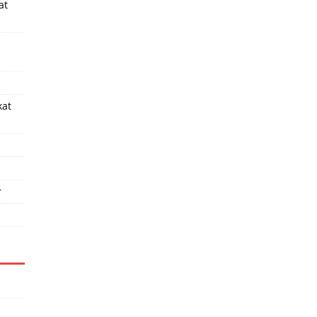
at
kat
r