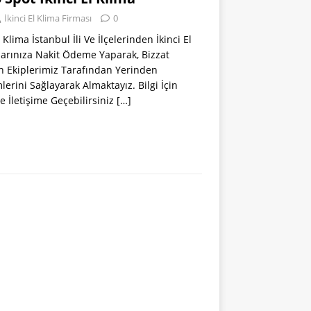
İkinci El Klima Firması
0
Klima İstanbul İli Ve İlçelerinden İkinci El
larınıza Nakit Ödeme Yaparak, Bizzat
 Ekiplerimiz Tarafından Yerinden
erini Sağlayarak Almaktayız. Bilgi İçin
e İletişime Geçebilirsiniz
[…]