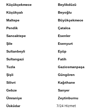
Küçükçekmece
Beylikdüzü
Küçükyalı
Beyoğlu
Maltepe
Büyükçekmece
Pendik
Çatalca
Sancaktepe
Esenler
Şile
Esenyurt
Sultanbeyli
Eyüp
Sultangazi
Fatih
Tuzla
Gaziosmanpaşa
Şişli
Güngören
Silivri
Kağıthane
Gebze
Sarıyer
Ümraniye
Zeytinburnu
7/24 Hizmet
Üsküdar