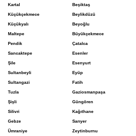
Kartal
Beşiktaş
Küçükçekmece
Beylikdüzü
Küçükyalı
Beyoğlu
Maltepe
Büyükçekmece
Pendik
Çatalca
Sancaktepe
Esenler
Şile
Esenyurt
Sultanbeyli
Eyüp
Sultangazi
Fatih
Tuzla
Gaziosmanpaşa
Şişli
Güngören
Silivri
Kağıthane
Gebze
Sarıyer
Ümraniye
Zeytinburnu