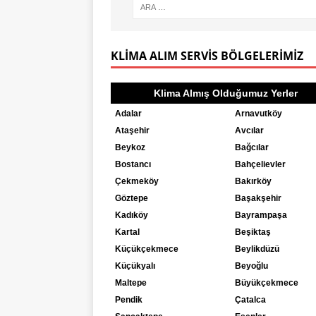
KLIMA ALIM SERVIS BÖLGELERIMIZ
Klima Almış Olduğumuz Yerler
Adalar
Arnavutköy
Ataşehir
Avcılar
Beykoz
Bağcılar
Bostancı
Bahçelievler
Çekmeköy
Bakırköy
Göztepe
Başakşehir
Kadıköy
Bayrampaşa
Kartal
Beşiktaş
Küçükçekmece
Beylikdüzü
Küçükyalı
Beyoğlu
Maltepe
Büyükçekmece
Pendik
Çatalca