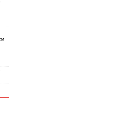
at
kat
r