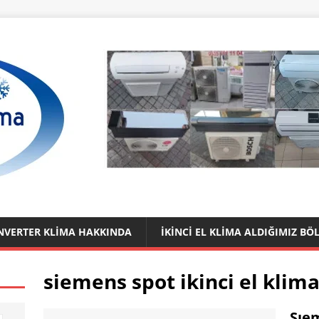
 İNVERTER KLIMA HAKKINDA
İKINCI EL KLIMA ALDIĞIMIZ BÖ
siemens spot ikinci el klim
Sıem