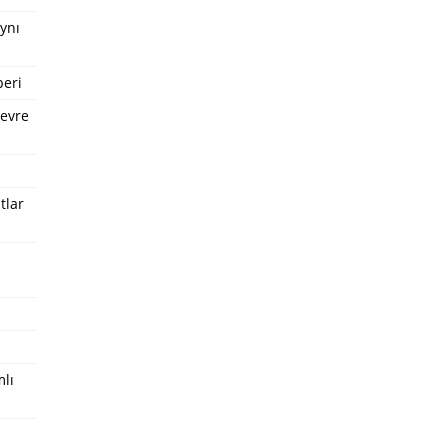
Aynı
beri
Çevre
tlar
mlı