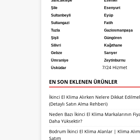
Sancaktepe
Esenler
Şile
Esenyurt
Sultanbeyli
Eyüp
Sultangazi
Fatih
Tuzla
Gaziosmanpaşa
Şişli
Güngören
Silivri
Kağıthane
Gebze
Sarıyer
Ümraniye
Zeytinburnu
7/24 Hizmet
Üsküdar
EN SON EKLENEN ÜRÜNLER
İkinci El Klima Alırken Nelere Dikkat Edilmel
(Detaylı Satın Alma Rehberi)
Neden Bazı İkinci El Klima Markalarının Fiya
Daha Yüksektir?
Bodrum İkinci El Klima Alanlar | Klima Alım
Satım