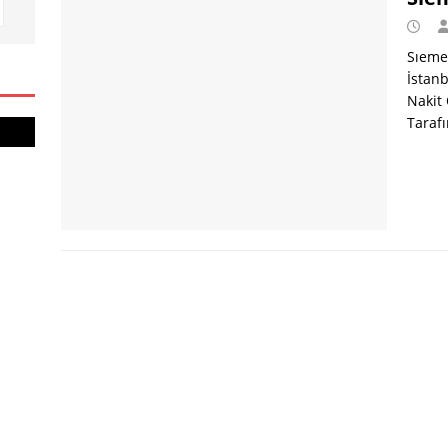
Sıemen
İstanb
Nakit
Taraf