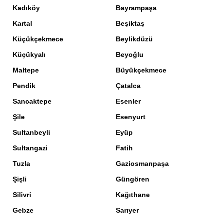
Kadıköy
Bayrampaşa
Kartal
Beşiktaş
Küçükçekmece
Beylikdüzü
Küçükyalı
Beyoğlu
Maltepe
Büyükçekmece
Pendik
Çatalca
Sancaktepe
Esenler
Şile
Esenyurt
Sultanbeyli
Eyüp
Sultangazi
Fatih
Tuzla
Gaziosmanpaşa
Şişli
Güngören
Silivri
Kağıthane
Gebze
Sarıyer