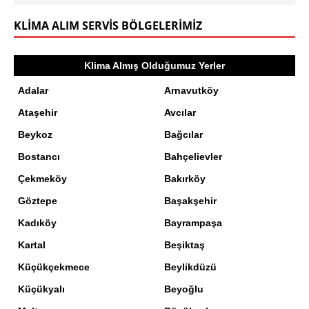
KLIMA ALIM SERVIS BÖLGELERIMIZ
Klima Almış Olduğumuz Yerler
Adalar
Arnavutköy
Ataşehir
Avcılar
Beykoz
Bağcılar
Bostancı
Bahçelievler
Çekmeköy
Bakırköy
Göztepe
Başakşehir
Kadıköy
Bayrampaşa
Kartal
Beşiktaş
Küçükçekmece
Beylikdüzü
Küçükyalı
Beyoğlu