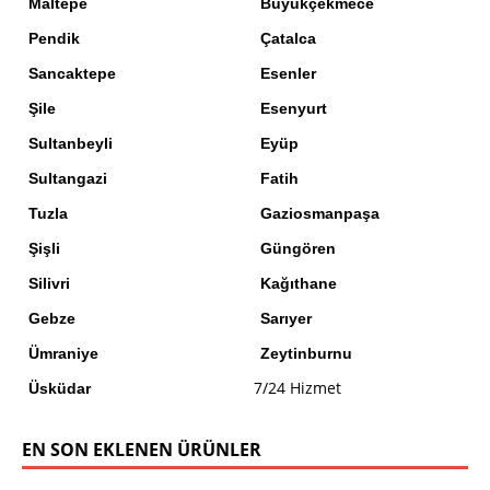
Maltepe
Büyükçekmece
Pendik
Çatalca
Sancaktepe
Esenler
Şile
Esenyurt
Sultanbeyli
Eyüp
Sultangazi
Fatih
Tuzla
Gaziosmanpaşa
Şişli
Güngören
Silivri
Kağıthane
Gebze
Sarıyer
Ümraniye
Zeytinburnu
7/24 Hizmet
Üsküdar
EN SON EKLENEN ÜRÜNLER